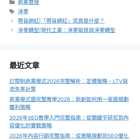
分
商業管理
類
標
淨零
籤
帶貨網紅|「帶貨網紅」究竟是什麼？
淨零轉型|現代工業：淨零碳排與淨零轉型
最近文章
訂閱制商業模式2026完整解析：定價策略、LTV與
流失率計算
商業模式圖完整教學2026：新創如何用一張圖規劃
獲利策略
2026年SEO教學入門完整指南：從關鍵字研究到內
容優化的實戰策略
2026年內容行銷完整指南：從策略規劃到SEO優化