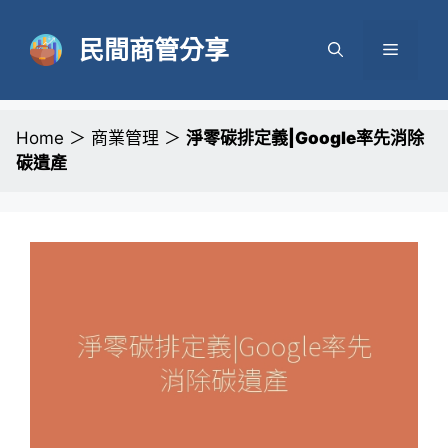
跳
至
民間商管分享
選
主
要
單
內
容
Home
＞
商業管理
＞
淨零碳排定義|Google率先消除
碳遺產