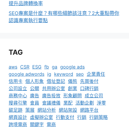
提升品牌轉換率
SEO專案是什麼？有哪些細節該注意？2大重點帶你
認識專案執行要點
TAG
aws
CSR
ESG
fb
ga
google ads
google adwords
ig
keyword
seo
企業責任
信用卡
個人形象
借址登記
儀態
先買後付
公司設立
公關
共用辦公室
創業
口碑行銷
商務中心
廣告
廣告投放
形象顧問
成立公司
搜尋引擎
會員
會議禮儀
業配
活動企劃
淨零
碳足跡
策展
網站分析
網站架設
網路平台
網頁設計
虛擬辦公室
行動支付
行銷
行銷策略
跨境電商
關鍵字
電商