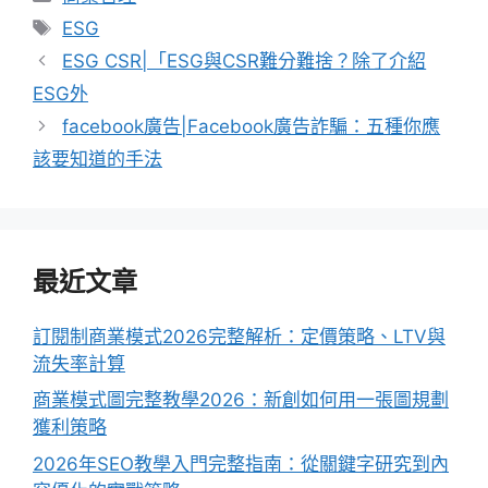
類
標
ESG
籤
ESG CSR|「ESG與CSR難分難捨？除了介紹
ESG外
facebook廣告|Facebook廣告詐騙：五種你應
該要知道的手法
最近文章
訂閱制商業模式2026完整解析：定價策略、LTV與
流失率計算
商業模式圖完整教學2026：新創如何用一張圖規劃
獲利策略
2026年SEO教學入門完整指南：從關鍵字研究到內