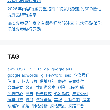
容優化的實戰策略
2026年內容行銷完整指南：從策略規劃到SEO優化
提升品牌轉換率
SEO專案是什麼？有哪些細節該注意？2大重點帶你
認識專案執行要點
TAG
aws
CSR
ESG
fb
ga
google ads
google adwords
ig
keyword
seo
企業責任
信用卡
個人形象
借址登記
儀態
先買後付
公司設立
公關
共用辦公室
創業
口碑行銷
商務中心
廣告
廣告投放
形象顧問
成立公司
搜尋引擎
會員
會議禮儀
業配
活動企劃
淨零
碳足跡
策展
網站分析
網站架設
網路平台