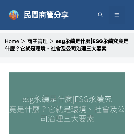
跳
至
民間商管分享
選
主
要
單
內
容
Home
＞
商業管理
＞
esg永續是什麼|ESG永續究竟是
什麼？它就是環境、社會及公司治理三大要素