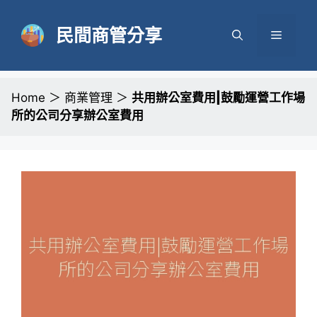
跳
至
民間商管分享
選
主
要
單
內
容
Home
＞
商業管理
＞
共用辦公室費用|鼓勵運營工作場
所的公司分享辦公室費用