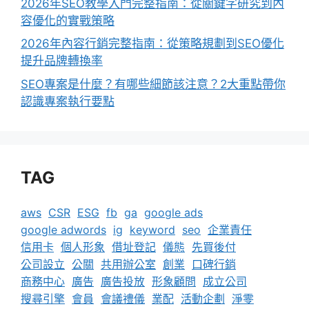
2026年SEO教學入門完整指南：從關鍵字研究到內
容優化的實戰策略
2026年內容行銷完整指南：從策略規劃到SEO優化
提升品牌轉換率
SEO專案是什麼？有哪些細節該注意？2大重點帶你
認識專案執行要點
TAG
aws
CSR
ESG
fb
ga
google ads
google adwords
ig
keyword
seo
企業責任
信用卡
個人形象
借址登記
儀態
先買後付
公司設立
公關
共用辦公室
創業
口碑行銷
商務中心
廣告
廣告投放
形象顧問
成立公司
搜尋引擎
會員
會議禮儀
業配
活動企劃
淨零