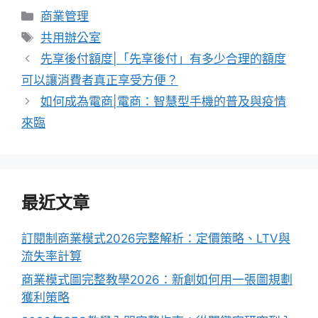
分
商業管理
類
標
共用辦公室
籤
先享後付額度|「先享後付」有多少合理的額度
可以讓消費者真正享受方便？
如何成為電商|電商：智慧型手機的普及與疫情
來臨
最近文章
訂閱制商業模式2026完整解析：定價策略、LTV與
流失率計算
商業模式圖完整教學2026：新創如何用一張圖規劃
獲利策略