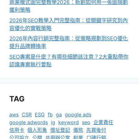
商業模式圖完整教學2026：新創如何用一張圖規劃
獲利策略
2026年SEO教學入門完整指南：從關鍵字研究到內
容優化的實戰策略
2026年內容行銷完整指南：從策略規劃到SEO優化
提升品牌轉換率
SEO專案是什麼？有哪些細節該注意？2大重點帶你
認識專案執行要點
TAG
aws
CSR
ESG
fb
ga
google ads
google adwords
ig
keyword
seo
企業責任
信用卡
個人形象
借址登記
儀態
先買後付
公司設立
公關
共用辦公室
創業
口碑行銷