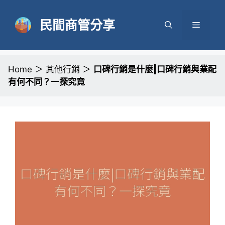
跳
至
民間商管分享
選
主
要
單
內
容
Home
＞
其他行銷
＞
口碑行銷是什麼|口碑行銷與業配
有何不同？一探究竟