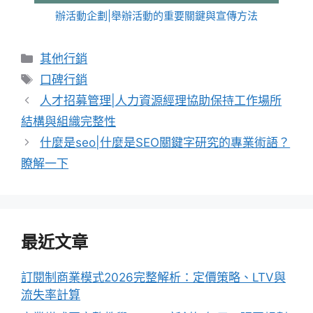
辦活動企劃|舉辦活動的重要關鍵與宣傳方法
分
其他行銷
類
標
口碑行銷
籤
人才招募管理|人力資源經理協助保持工作場所
結構與組織完整性
什麼是seo|什麼是SEO關鍵字研究的專業術語？
瞭解一下
最近文章
訂閱制商業模式2026完整解析：定價策略、LTV與
流失率計算