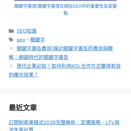
關鍵字搜尋|關鍵字搜尋在網站SEO中的重要性及其優
點
分
SEO知識
類
標
seo
、
關鍵字
籤
關鍵字廣告費用|探討關鍵字廣告的費用與瞭
解：網路時代的關鍵字廣告
現代企業必知！如何利用KOL合作方式獲得有效
的曝光效果？
最近文章
訂閱制商業模式2026完整解析：定價策略、LTV與
流失率計算