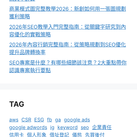
商業模式圖完整教學2026：新創如何用一張圖規劃
獲利策略
2026年SEO教學入門完整指南：從關鍵字研究到內
容優化的實戰策略
2026年內容行銷完整指南：從策略規劃到SEO優化
提升品牌轉換率
SEO專案是什麼？有哪些細節該注意？2大重點帶你
認識專案執行要點
TAG
aws
CSR
ESG
fb
ga
google ads
google adwords
ig
keyword
seo
企業責任
信用卡
個人形象
借址登記
儀態
先買後付