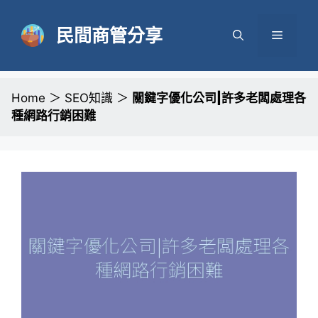
跳
至
民間商管分享
選
主
要
單
內
容
Home
＞
SEO知識
＞
關鍵字優化公司|許多老闆處理各
種網路行銷困難