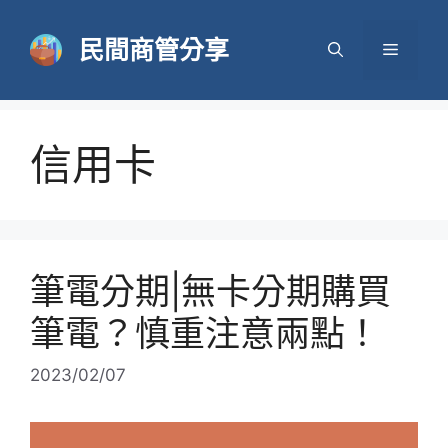
跳
至
民間商管分享
選
主
要
單
內
容
信用卡
筆電分期|無卡分期購買
筆電？慎重注意兩點！
2023/02/07