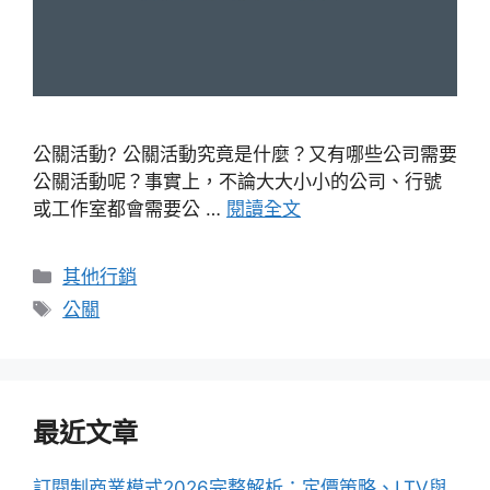
公關活動? 公關活動究竟是什麼？又有哪些公司需要
公關活動呢？事實上，不論大大小小的公司、行號
或工作室都會需要公 …
閱讀全文
分
其他行銷
類
標
公關
籤
最近文章
訂閱制商業模式2026完整解析：定價策略、LTV與