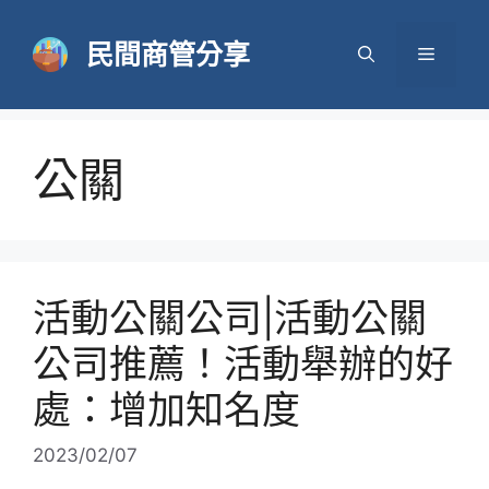
跳
至
民間商管分享
選
主
要
單
內
容
公關
活動公關公司|活動公關
公司推薦！活動舉辦的好
處：增加知名度
2023/02/07