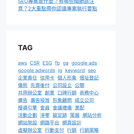
SEO專案是什麼？有哪些細節該注
意？2大重點帶你認識專案執行要點
TAG
aws
CSR
ESG
fb
ga
google ads
google adwords
ig
keyword
seo
企業責任
信用卡
個人形象
借址登記
儀態
先買後付
公司設立
公關
共用辦公室
創業
口碑行銷
商務中心
廣告
廣告投放
形象顧問
成立公司
搜尋引擎
會員
會議禮儀
業配
活動企劃
淨零
碳足跡
策展
網站分析
網站架設
網路平台
網頁設計
虛擬辦公室
行動支付
行銷
行銷策略