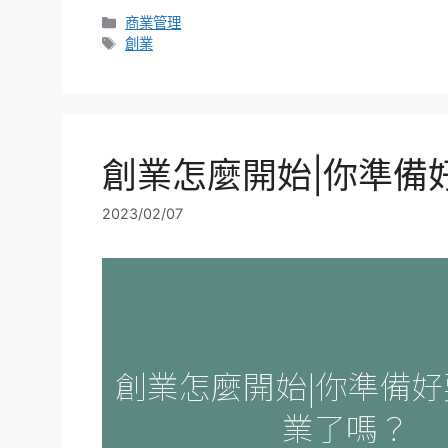
分
商業管理
類
標
創業
籤
創業怎麼開始|你準備
2023/02/07