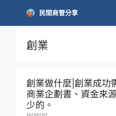
跳
至
民間商管分享
主
要
內
容
創業
創業做什麼|創業成功
商業企劃書、資金來
少的。
2023/02/07