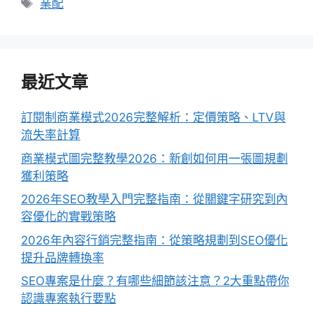
標
業配
籤
最近文章
訂閱制商業模式2026完整解析：定價策略、LTV與
流失率計算
商業模式圖完整教學2026：新創如何用一張圖規劃
獲利策略
2026年SEO教學入門完整指南：從關鍵字研究到內
容優化的實戰策略
2026年內容行銷完整指南：從策略規劃到SEO優化
提升品牌轉換率
SEO專案是什麼？有哪些細節該注意？2大重點帶你
認識專案執行要點