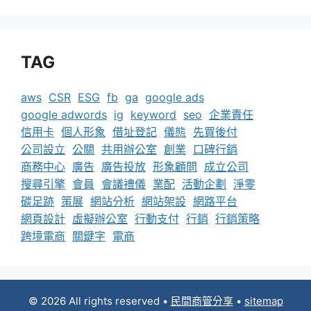
TAG
aws
CSR
ESG
fb
ga
google ads
google adwords
ig
keyword
seo
企業責任
信用卡
個人形象
借址登記
儀態
先買後付
公司設立
公關
共用辦公室
創業
口碑行銷
商務中心
廣告
廣告投放
形象顧問
成立公司
搜尋引擎
會員
會議禮儀
業配
活動企劃
淨零
碳足跡
策展
網站分析
網站架設
網路平台
網頁設計
虛擬辦公室
行動支付
行銷
行銷策略
跨境電商
關鍵字
電商
© 2026 All rights reserved
•
民間商管分享
•
sitemap