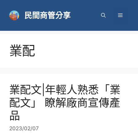
跳
至
民間商管分享
選
主
要
單
內
容
業配
業配文|年輕人熟悉「業
配文」 瞭解廠商宣傳產
品
2023/02/07