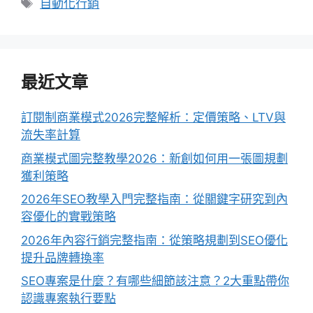
標
自動化行銷
籤
最近文章
訂閱制商業模式2026完整解析：定價策略、LTV與
流失率計算
商業模式圖完整教學2026：新創如何用一張圖規劃
獲利策略
2026年SEO教學入門完整指南：從關鍵字研究到內
容優化的實戰策略
2026年內容行銷完整指南：從策略規劃到SEO優化
提升品牌轉換率
SEO專案是什麼？有哪些細節該注意？2大重點帶你
認識專案執行要點